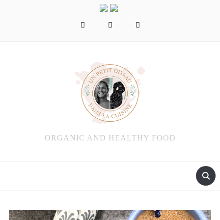
facebook
instagram
pinterest
ORGANIC AND HEALTHY FOOD