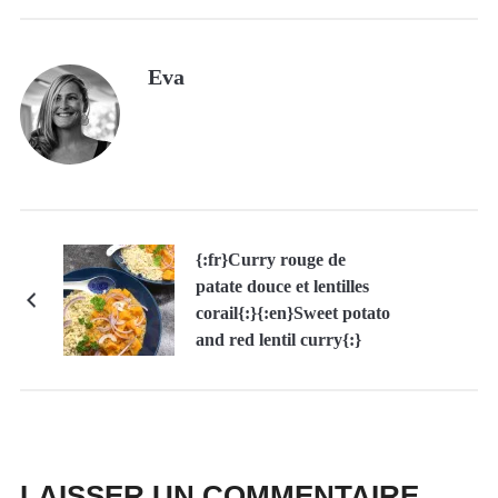
Eva
{:fr}Curry rouge de
patate douce et lentilles
corail{:}{:en}Sweet potato
and red lentil curry{:}
LAISSER UN COMMENTAIRE