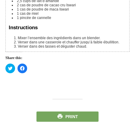
2,5
cups de lait d’amande
2
cas de poudre de cacao cru Iswari
1
cas de poudre de maca Iswari
1
cas de miel
1
pincée de cannelle
Instructions
Mixer l’ensemble des ingrédients dans un blender.
Verser dans une casserole et chauffer jusqu’à faible ébullition.
Verser dans des tasses et déguster chaud.
Share this:
Cliquez
Cliquez
pour
pour
partager
partager
sur
sur
Twitter(ouvre
Facebook(ouvre
dans
dans
une
une
nouvelle
nouvelle
fenêtre)
fenêtre)
PRINT