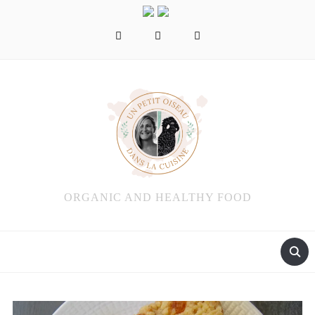
facebook
instagram
pinterest
ORGANIC AND HEALTHY FOOD