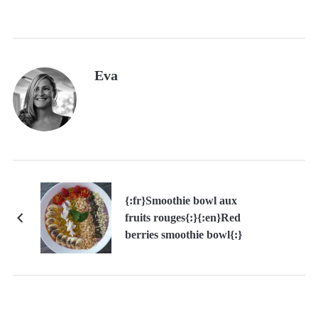
Eva
{:fr}Smoothie bowl aux
fruits rouges{:}{:en}Red
berries smoothie bowl{:}