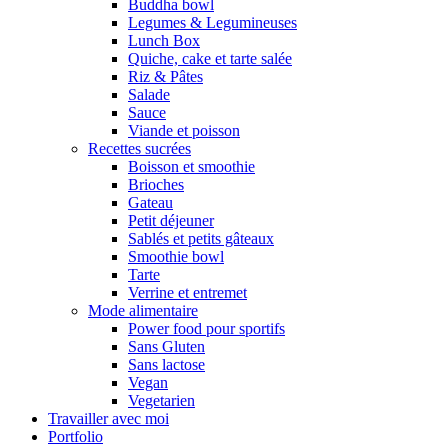
Buddha bowl
Legumes & Legumineuses
Lunch Box
Quiche, cake et tarte salée
Riz & Pâtes
Salade
Sauce
Viande et poisson
Recettes sucrées
Boisson et smoothie
Brioches
Gateau
Petit déjeuner
Sablés et petits gâteaux
Smoothie bowl
Tarte
Verrine et entremet
Mode alimentaire
Power food pour sportifs
Sans Gluten
Sans lactose
Vegan
Vegetarien
Travailler avec moi
Portfolio