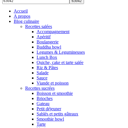
Accueil
A propos
Blog culinaire
Recettes salées
Accompagnement
Apéritif
Boulangerie
Buddha bowl
Legumes & Legumineuses
Lunch Box
Quiche, cake et tarte salée
Riz & Pâtes
Salade
Sauce
Viande et poisson
Recettes sucrées
Boisson et smoothie
Brioches
Gateau
Petit déjeuner
Sablés et petits gâteaux
Smoothie bowl
Tarte