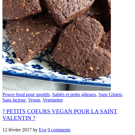
Power food pour sportifs
,
Sablés et petits gâteaux
,
Sans Gluten
,
Sans lactose
,
Vegan
,
Vegetarien
? PETITS COEURS VEGAN POUR LA SAINT
VALENTIN ?
12 février 2017
by
Eva
0 comments