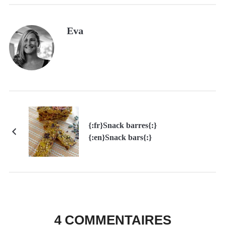
Eva
{:fr}Snack barres{:}
{:en}Snack bars{:}
4 COMMENTAIRES