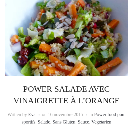
POWER SALADE AVEC
VINAIGRETTE À L’ORANGE
Written by
Eva
on
16 novembre 2015
in
Power food pour
sportifs
,
Salade
,
Sans Gluten
,
Sauce
,
Vegetarien