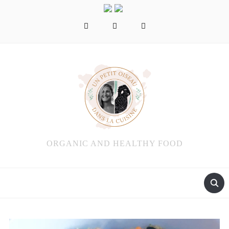
facebook
instagram
pinterest
ORGANIC AND HEALTHY FOOD