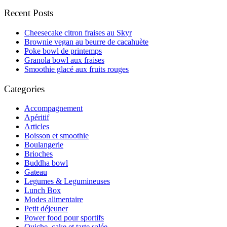
Recent Posts
Cheesecake citron fraises au Skyr
Brownie vegan au beurre de cacahuète
Poke bowl de printemps
Granola bowl aux fraises
Smoothie glacé aux fruits rouges
Categories
Accompagnement
Apéritif
Articles
Boisson et smoothie
Boulangerie
Brioches
Buddha bowl
Gateau
Legumes & Legumineuses
Lunch Box
Modes alimentaire
Petit déjeuner
Power food pour sportifs
Quiche, cake et tarte salée