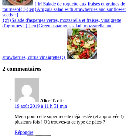
{:fr}Salade de roquette aux fraises et graines de
tournesol{:}{:en}Arugula salad with strawberries and sunflower
seeds{:}
{:fr}Salade d'asperges vertes, mozzarella et fraises, vinaigrette
d'agrumes{:}{:en}Green asparagus salad, mozzarella and
strawberries, citrus vinaigrette{:}
2 commentaires
Alice T.
dit :
19 août 2019 à 11 h 51 min
Merci pour cette super recette déjà testée (et approuvée !)
plusieurs fois ! Où trouves-tu ce type de pâtes ?
Répondre