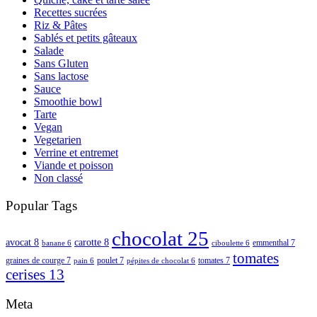
Recettes sucrées
Riz & Pâtes
Sablés et petits gâteaux
Salade
Sans Gluten
Sans lactose
Sauce
Smoothie bowl
Tarte
Vegan
Vegetarien
Verrine et entremet
Viande et poisson
Non classé
Popular Tags
chocolat
25
avocat
8
carotte
8
emmenthal
7
banane
6
ciboulette
6
tomates
graines de courge
7
poulet
7
tomates
7
pain
6
pépites de chocolat
6
cerises
13
Meta