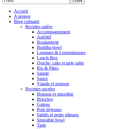
Accueil
A propos
Blog culinaire
Recettes salées
Accompagnement
Apéritif
Boulangerie
Buddha bowl
Legumes & Legumineuses
Lunch Box
Quiche, cake et tarte salée
Riz & Pâtes
Salade
Sauce
Viande et poisson
Recettes sucrées
Boisson et smoothie
Brioches
Gateau
Petit déjeuner
Sablés et petits gâteaux
Smoothie bowl
Tarte