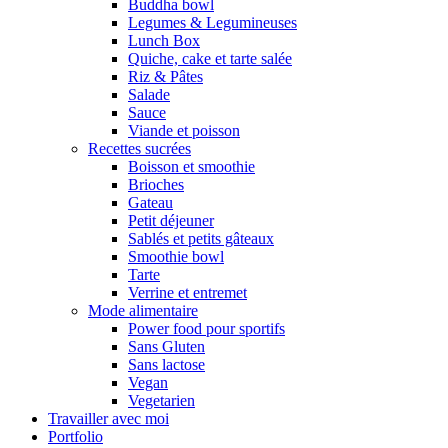
Buddha bowl
Legumes & Legumineuses
Lunch Box
Quiche, cake et tarte salée
Riz & Pâtes
Salade
Sauce
Viande et poisson
Recettes sucrées
Boisson et smoothie
Brioches
Gateau
Petit déjeuner
Sablés et petits gâteaux
Smoothie bowl
Tarte
Verrine et entremet
Mode alimentaire
Power food pour sportifs
Sans Gluten
Sans lactose
Vegan
Vegetarien
Travailler avec moi
Portfolio