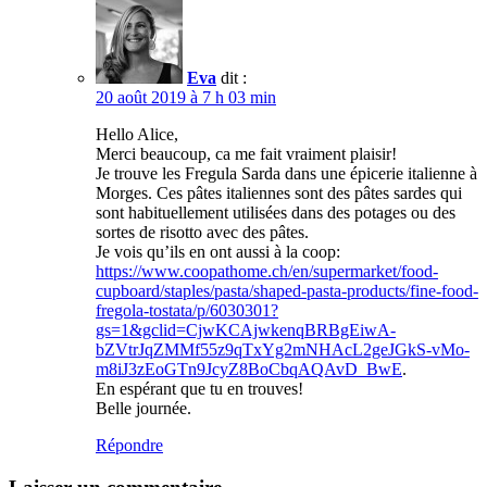
Eva
dit :
20 août 2019 à 7 h 03 min
Hello Alice,
Merci beaucoup, ca me fait vraiment plaisir!
Je trouve les Fregula Sarda dans une épicerie italienne à
Morges. Ces pâtes italiennes sont des pâtes sardes qui
sont habituellement utilisées dans des potages ou des
sortes de risotto avec des pâtes.
Je vois qu’ils en ont aussi à la coop:
https://www.coopathome.ch/en/supermarket/food-
cupboard/staples/pasta/shaped-pasta-products/fine-food-
fregola-tostata/p/6030301?
gs=1&gclid=CjwKCAjwkenqBRBgEiwA-
bZVtrJqZMMf55z9qTxYg2mNHAcL2geJGkS-vMo-
m8iJ3zEoGTn9JcyZ8BoCbqAQAvD_BwE
.
En espérant que tu en trouves!
Belle journée.
Répondre