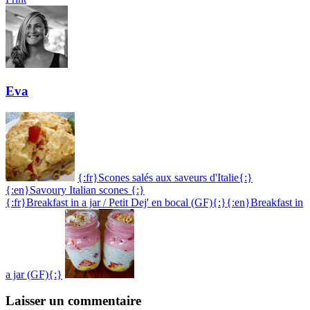
Eva
{:fr}Scones salés aux saveurs d'Italie{:}
{:en}Savoury Italian scones {:}
{:fr}Breakfast in a jar / Petit Dej' en bocal (GF){:}{:en}Breakfast in
a jar (GF){:}
Laisser un commentaire