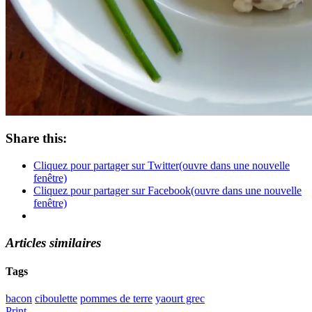
Share this:
Cliquez pour partager sur Twitter(ouvre dans une nouvelle
fenêtre)
Cliquez pour partager sur Facebook(ouvre dans une nouvelle
fenêtre)
Articles similaires
Tags
bacon
ciboulette
pommes de terre
yaourt grec
Print