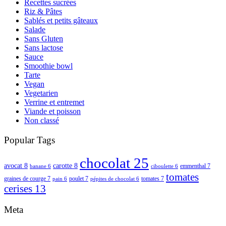
Recettes sucrées
Riz & Pâtes
Sablés et petits gâteaux
Salade
Sans Gluten
Sans lactose
Sauce
Smoothie bowl
Tarte
Vegan
Vegetarien
Verrine et entremet
Viande et poisson
Non classé
Popular Tags
chocolat
25
avocat
8
carotte
8
emmenthal
7
banane
6
ciboulette
6
tomates
graines de courge
7
poulet
7
tomates
7
pain
6
pépites de chocolat
6
cerises
13
Meta