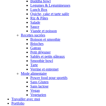
Buddha bowl
Legumes & Legumineuses
Lunch Box
Quiche, cake et tarte salée
Riz & Pâtes
Salade
Sauce
Viande et poisson
Recettes sucrées
Boisson et smoothie
Brioches
Gateau
Petit déjeuner
Sablés et petits gâteaux
Smoothie bowl
Tarte
Verrine et entremet
Mode alimentaire
Power food pour sportifs
Sans Gluten
Sans lactose
Vegan
Vegetarien
Travailler avec moi
Portfolio