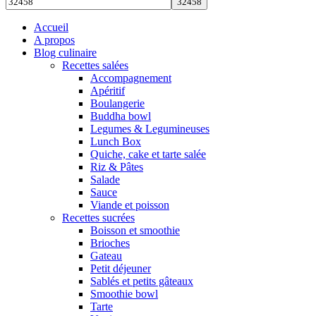
Accueil
A propos
Blog culinaire
Recettes salées
Accompagnement
Apéritif
Boulangerie
Buddha bowl
Legumes & Legumineuses
Lunch Box
Quiche, cake et tarte salée
Riz & Pâtes
Salade
Sauce
Viande et poisson
Recettes sucrées
Boisson et smoothie
Brioches
Gateau
Petit déjeuner
Sablés et petits gâteaux
Smoothie bowl
Tarte