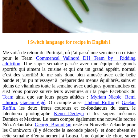
l Switch language for recipe in English l
Me voilà de retour du Portugal, où j’ai passé une semaine en cuisine
pour le Team
Commencal Vallnord DH Team by Ridding
addiction
. Une super semaine passée avec une équipe de grands
sportifs qui aiment la cuisine et qui ont un grand appétit, normal
c’est des sportifs! Je me suis donc bien amusée avec cette belle
bande et j’ai pu m’essayer à préparer des menus équilibrés, sains et
pleins de vitamines toute la semaine avec quelques gourmandises en
sus! Vous pouvez suivre leurs aventures sur la page Facebook du
Team
ainsi que sur leurs pages athlètes :
Myriam Nicole
,
Remi
Thirion
,
Gaetan Vigé
. On compte aussi
Thibaut Ruffin
et
Gaetan
Ruffin
, les deux frères coureurs et co-fondateurs du team, le
talentueux photographe
Keno Derleyn
et les supers mécanos
Damien et Maxime. Le team compte également une nouvelle recrue
Néo-Zelandaise
George Brannigan
resté en Nouvelle Zelande pour
les Crankworx (il y décroche la seconde place!) et donc absent de
cette semaine d’entrainement à Lousa. Une équipe de choc, super