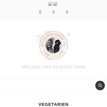
facebook
instagram
pinterest
ORGANIC AND HEALTHY FOOD
VEGETARIEN