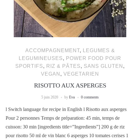
ACCOMPAGNEMENT
,
LEGUMES &
LEGUMINEUSES
,
POWER FOOD POUR
SPORTIFS
,
RIZ & PÂTES
,
SANS GLUTEN
,
VEGAN
,
VEGETARIEN
RISOTTO AUX ASPERGES
5 juin 2020
by
Eva
0 comments
l Switch language for recipe in English l Risotto aux asperges
Pour 2 personnes Temps de préparation: 45 min, temps de
cuisson: 30 min [ingredients title=”Ingredients”] 200 g de riz
pour risotto 50 ml de vin blanc 6 asperges 10 tomates cerises 1