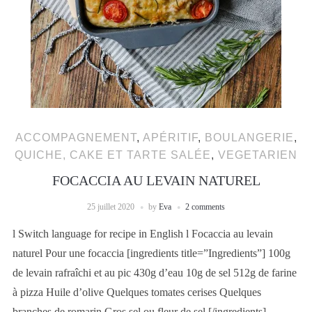
ACCOMPAGNEMENT
,
APÉRITIF
,
BOULANGERIE
,
QUICHE, CAKE ET TARTE SALÉE
,
VEGETARIEN
FOCACCIA AU LEVAIN NATUREL
25 juillet 2020
by
Eva
2 comments
l Switch language for recipe in English l Focaccia au levain
naturel Pour une focaccia [ingredients title=”Ingredients”] 100g
de levain rafraîchi et au pic 430g d’eau 10g de sel 512g de farine
à pizza Huile d’olive Quelques tomates cerises Quelques
branches de romarin Gros sel ou fleur de sel [/ingredients]