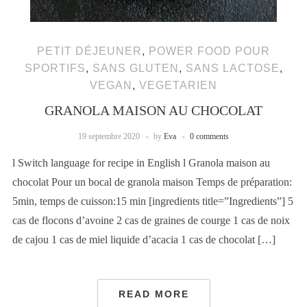
PETIT DÉJEUNER
,
POWER FOOD POUR
SPORTIFS
,
SANS GLUTEN
,
SANS LACTOSE
,
VEGAN
,
VEGETARIEN
GRANOLA MAISON AU CHOCOLAT
19 septembre 2020
by
Eva
0 comments
l Switch language for recipe in English l Granola maison au
chocolat Pour un bocal de granola maison Temps de préparation:
5min, temps de cuisson:15 min [ingredients title=”Ingredients”] 5
cas de flocons d’avoine 2 cas de graines de courge 1 cas de noix
de cajou 1 cas de miel liquide d’acacia 1 cas de chocolat […]
READ MORE