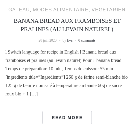
GATEAU
,
MODES ALIMENTAIRE
,
VEGETARIEN
BANANA BREAD AUX FRAMBOISES ET
PRALINES (AU LEVAIN NATUREL)
28 juin 2020
by
Eva
0 comments
l Switch language for recipe in English l Banana bread aux
framboises et pralines (au levain naturel) Pour 1 banana bread
Temps de préparation: 10 min, Temps de cuisson: 55 min
[ingredients title=”Ingredients”] 260 g de farine semi-blanche bio
125 g de beurre non salé à température ambiante 60g de sucre
roux bio + 1 […]
READ MORE